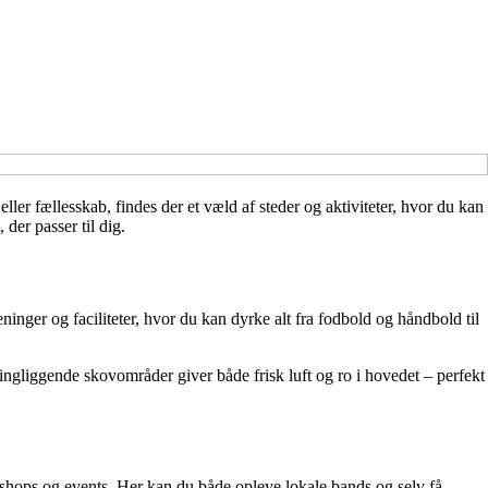
eller fællesskab, findes der et væld af steder og aktiviteter, hvor du kan
der passer til dig.
ninger og faciliteter, hvor du kan dyrke alt fra fodbold og håndbold til
ingliggende skovområder giver både frisk luft og ro i hovedet – perfekt
kshops og events. Her kan du både opleve lokale bands og selv få