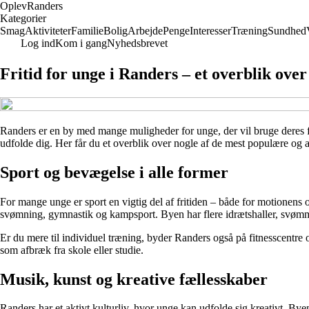
Oplev
Randers
Kategorier
Smag
Aktiviteter
Familie
Bolig
Arbejde
Penge
Interesser
Træning
Sundhed
Log ind
Kom i gang
Nyhedsbrevet
Fritid for unge i Randers – et overblik ove
Randers er en by med mange muligheder for unge, der vil bruge deres friti
udfolde dig. Her får du et overblik over nogle af de mest populære og als
Sport og bevægelse i alle former
For mange unge er sport en vigtig del af fritiden – både for motionens o
svømning, gymnastik og kampsport. Byen har flere idrætshaller, svømmeh
Er du mere til individuel træning, byder Randers også på fitnesscentre 
som afbræk fra skole eller studie.
Musik, kunst og kreative fællesskaber
Randers har et aktivt kulturliv, hvor unge kan udfolde sig kreativt. B