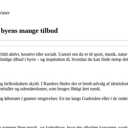
Vaner
r byens mange tilbud
d aktivt, kreativt eller socialt. Uanset om du er til sport, musik, natur 
idige tilbud i byen – og inspiration til, hvordan du kan finde netop det, 
g fællesskabets skyld. I Randers findes der et bredt udvalg af idrætsfore
aller og udendørsbaner, som bruges flittigt året rundt.
og løberuter i grønne omgivelser. En tur langs Gudenåen eller i de omkr
yen rummer flere musik- og kulturhuse, hvor der afholdes koncerter, wor