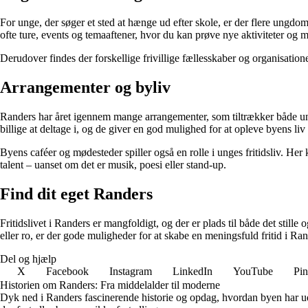
For unge, der søger et sted at hænge ud efter skole, er der flere ungd
ofte ture, events og temaaftener, hvor du kan prøve nye aktiviteter og
Derudover findes der forskellige frivillige fællesskaber og organisationer
Arrangementer og byliv
Randers har året igennem mange arrangementer, som tiltrækker både unge
billige at deltage i, og de giver en god mulighed for at opleve byens l
Byens caféer og mødesteder spiller også en rolle i unges fritidsliv. Her
talent – uanset om det er musik, poesi eller stand-up.
Find dit eget Randers
Fritidslivet i Randers er mangfoldigt, og der er plads til både det stille
eller ro, er der gode muligheder for at skabe en meningsfuld fritid i Ran
Del og hjælp
X
Facebook
Instagram
LinkedIn
YouTube
Pin
Historien om Randers: Fra middelalder til moderne
Dyk ned i Randers fascinerende historie og opdag, hvordan byen har ud