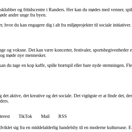
omsklubber og fritidscentre i Randers. Her kan du mødes med venner, spi
 møde andre unge fra byen.
, hvor du kan engagere dig i alt fra miljøprojekter til sociale initiativer
 og voksne. Det kan være koncerter, festivaler, sportsbegivenheder elle
iv og møde nye mennesker.
 kan du tage en kop kaffe, spille brætspil eller bare nyde stemningen. Fl
 og det aktive, det kreative og det sociale. Det vigtigste er at finde det
ders.
terest
TikTok
Mail
RSS
viklet sig fra en middelalderlig handelsby til en moderne kulturoase. 